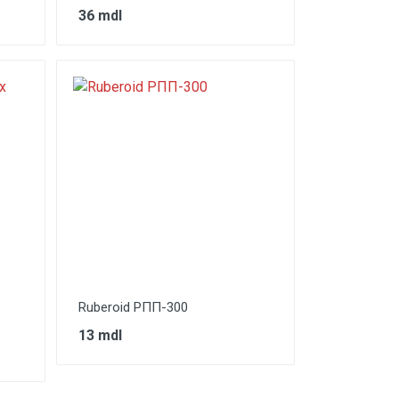
36 mdl
Ruberoid РПП-300
13 mdl