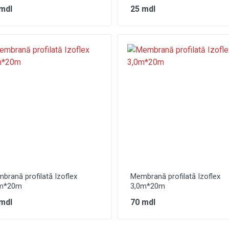
mdl
25 mdl
brană profilată Izoflex
Membrană profilată Izoflex
m*20m
3,0m*20m
mdl
70 mdl