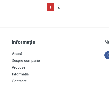
(current)
1
2
Informaţie
No
Acasă
Despre companie
Produse
Informația
Contacte