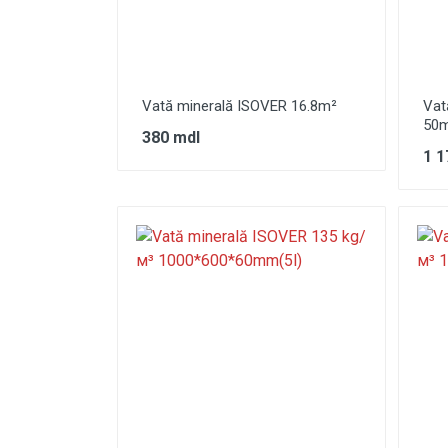
Instrumente
Vopsele
Placă de magneziu SML
2500mm*1200mm*10mm
Vată minerală ISOVER 16.8m²
Vat
50
380 mdl
1 1