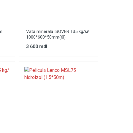
m.
Vată minerală ISOVER 135 kg/м³
1000*600*50mm(6l)
3 600 mdl