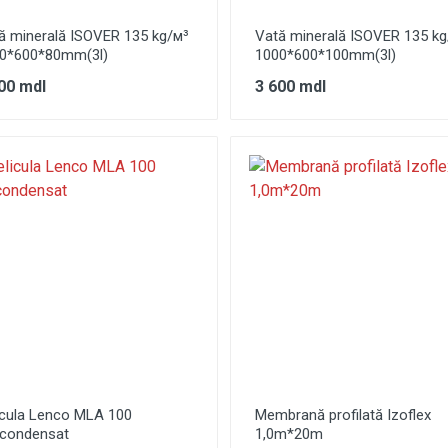
ă minerală ISOVER 135 kg/м³
Vată minerală ISOVER 135 kg
0*600*80mm(3l)
1000*600*100mm(3l)
00 mdl
3 600 mdl
icula Lenco MLA 100
Membrană profilată Izoflex
icondensat
1,0m*20m