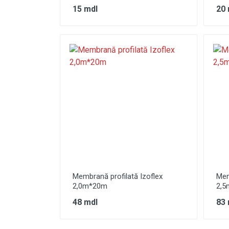
15 mdl
20 
Membrană profilată Izoflex
Mem
2,0m*20m
2,5
48 mdl
83 