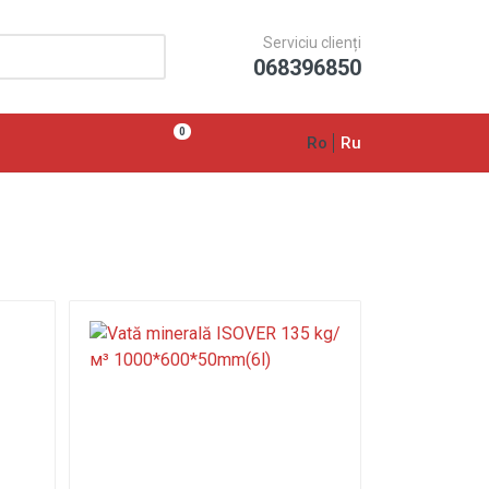
Serviciu clienți
068396850
0
Ro
Ru