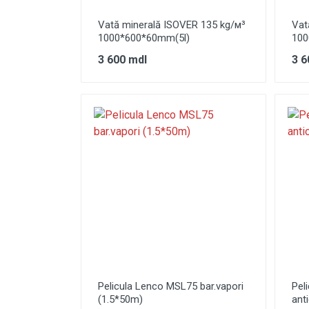
Vată minerală ISOVER 135 kg/м³
Vat
1000*600*60mm(5l)
100
3 600 mdl
3 6
Pelicula Lenco MSL75 bar.vapori
Pel
(1.5*50m)
ant