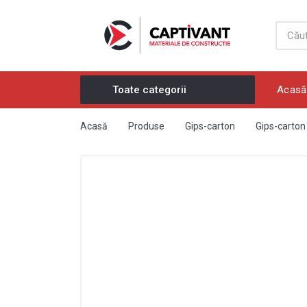
Acasă
Toate categorii
Materiale de construcții
Acasă
Produse
Gips-carton
Gips-carton 
Produse din lemn
Gips-carton
Materiale izolante
Elemente de fixare
Elemente de sudura si discuri
Articole de uz casnic și salopete
Materiale pentru decorare