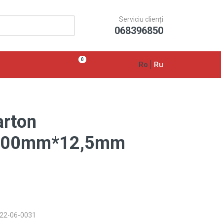
Serviciu clienți
068396850
0
Ro
Ru
arton
200mm*12,5mm
022-06-0031