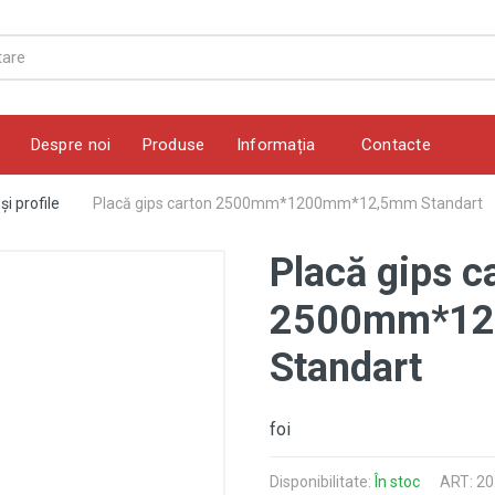
Despre noi
Produse
Informația
Contacte
și profile
Placă gips carton 2500mm*1200mm*12,5mm Standart
Placă gips c
2500mm*1
Standart
foi
Disponibilitate:
În stoc
ART: 2