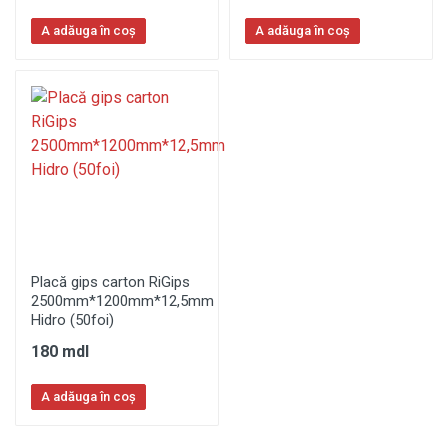
A adăuga în coș
A adăuga în coș
Placă gips carton RiGips
2500mm*1200mm*12,5mm
Hidro (50foi)
180 mdl
A adăuga în coș