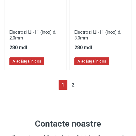
Electrozi Цl-11 (inox) d.
Electrozi Цl-11 (inox) d.
2,0mm
3,0mm
280 mdl
280 mdl
A adăuga în coș
A adăuga în coș
(current)
1
2
Contacte noastre