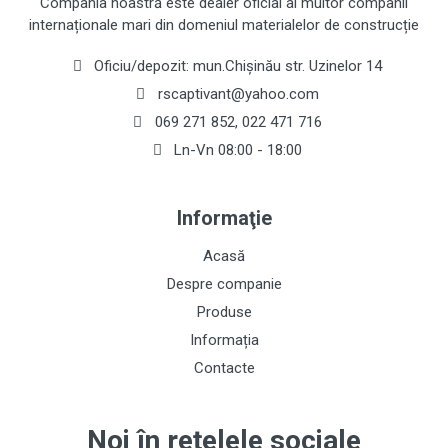
Compania noastră este dealer oficial al multor companii
internaționale mari din domeniul materialelor de construcție
Oficiu/depozit: mun.Chișinău str. Uzinelor 14
rscaptivant@yahoo.com
069 271 852
,
022 471 716
Ln-Vn 08:00 - 18:00
Informaţie
Acasă
Despre companie
Produse
Informația
Contacte
Noi în rețelele sociale